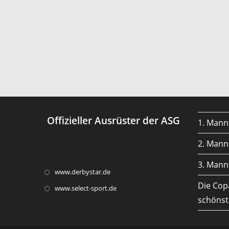
Offizieller Ausrüster der ASG
1. Mann
2. Mann
3. Mann
Opens
www.derbystar.de
in
Die Cop
Opens
www.select-sport.de
a
in
schönst
new
a
tab
new