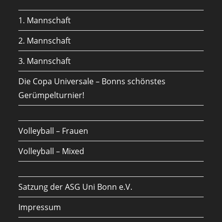
new
a
1. Mannschaft
tab
new
tab
2. Mannschaft
3. Mannschaft
Die Copa Universale – Bonns schönstes
Gerümpelturnier!
Volleyball – Frauen
Volleyball – Mixed
Satzung der ASG Uni Bonn e.V.
Impressum