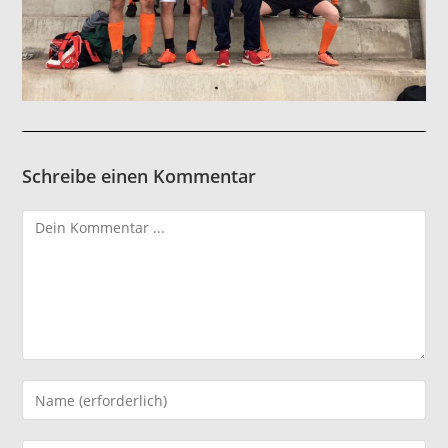
Schreibe einen Kommentar
Kommentieren
Gib
deinen
Namen