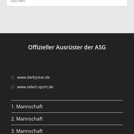
Offizieller Ausrüster der ASG
Opens
www.derbystar.de
in
Opens
www.select-sport.de
a
in
new
a
1. Mannschaft
tab
new
tab
2. Mannschaft
3. Mannschaft