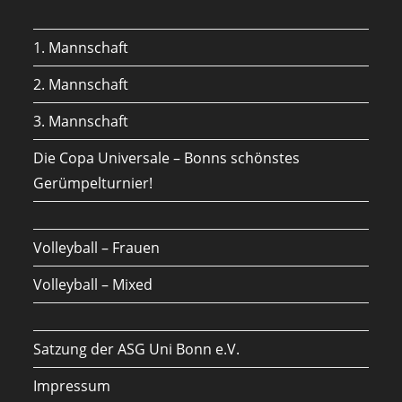
a
in
new
a
1. Mannschaft
tab
new
tab
2. Mannschaft
3. Mannschaft
Die Copa Universale – Bonns schönstes
Gerümpelturnier!
Volleyball – Frauen
Volleyball – Mixed
Satzung der ASG Uni Bonn e.V.
Impressum