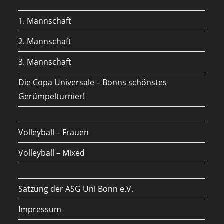
new
a
1. Mannschaft
tab
new
tab
2. Mannschaft
3. Mannschaft
Die Copa Universale – Bonns schönstes
Gerümpelturnier!
Volleyball – Frauen
Volleyball – Mixed
Satzung der ASG Uni Bonn e.V.
Impressum