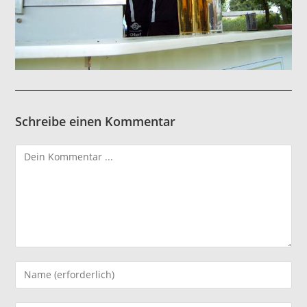
Schreibe einen Kommentar
Kommentieren
Gib
deinen
Namen