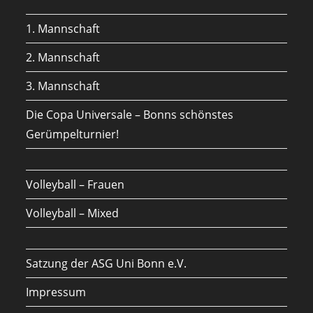
new
a
1. Mannschaft
tab
new
tab
2. Mannschaft
3. Mannschaft
Die Copa Universale – Bonns schönstes
Gerümpelturnier!
Volleyball – Frauen
Volleyball – Mixed
Satzung der ASG Uni Bonn e.V.
Impressum