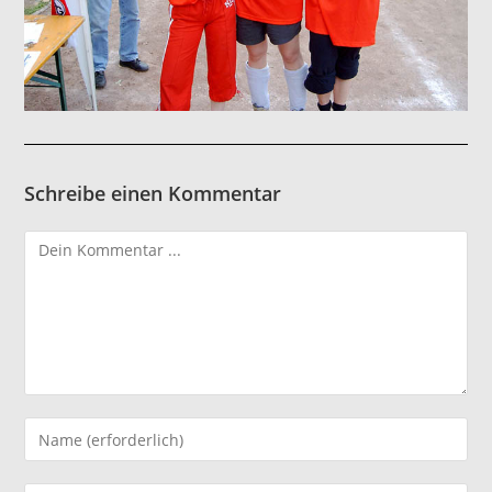
Schreibe einen Kommentar
Kommentieren
Gib
deinen
Namen