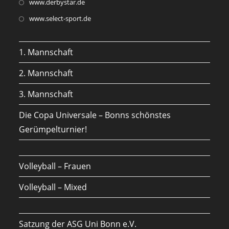
Opens
www.derbystar.de
in
Opens
www.select-sport.de
a
in
new
a
1. Mannschaft
tab
new
tab
2. Mannschaft
3. Mannschaft
Die Copa Universale – Bonns schönstes
Gerümpelturnier!
Volleyball – Frauen
Volleyball – Mixed
Satzung der ASG Uni Bonn e.V.