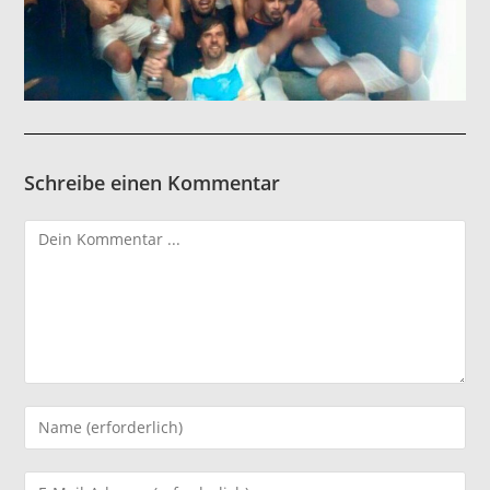
Schreibe einen Kommentar
Kommentieren
Gib
deinen
Namen
Gib