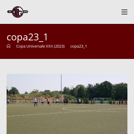
Zum
Inhalt
springen
copa23_1
>
Copa Universale XXII (2023)
>
copa23_1