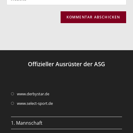
Mail-
deine
Kommentieren
Adresse
Website-
ein
zum
URL
Kommentieren
ein
ein
(optional)
Offizieller Ausrüster der ASG
Opens
www.derbystar.de
in
Opens
www.select-sport.de
a
in
new
a
1. Mannschaft
tab
new
tab