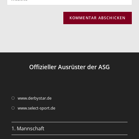
Mail-
deine
Kommentieren
Adresse
Website-
ein
zum
URL
Kommentieren
ein
ein
(optional)
Offizieller Ausrüster der ASG
Opens
www.derbystar.de
in
Opens
www.select-sport.de
a
in
new
a
1. Mannschaft
tab
new
tab