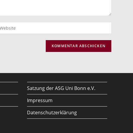
ib
eine
bsite-
RL
n
ptional)
Satzung der ASG Uni Bonn e.V.
Impressum
Datenschutzerklärung