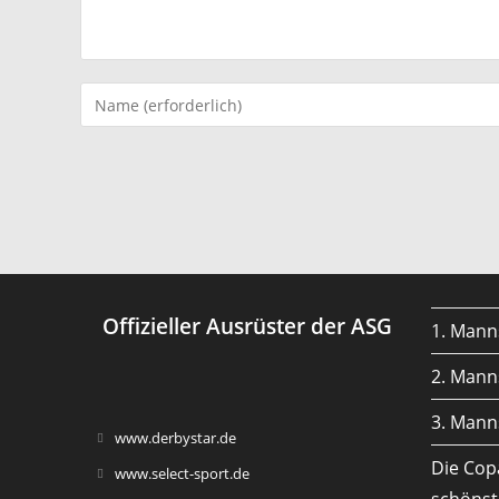
Gib
deinen
Namen
oder
Benutzernamen
zum
Kommentieren
ein
Offizieller Ausrüster der ASG
1. Mann
2. Mann
3. Mann
Opens
www.derbystar.de
in
Die Cop
Opens
www.select-sport.de
a
in