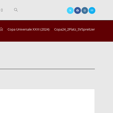
Website-
>
Copa Universale XXIII (2024)
>
Copa24_2Platz_SVSpreitzer
Suche
umschalten