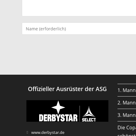
Gib
deinen
Namen
oder
Benutzernamen
zum
Kommentieren
ein
Offizieller Ausrüster der ASG
1. Mann
2. Mann
3. Mann
Die Cop
Opens
www.derbystar.de