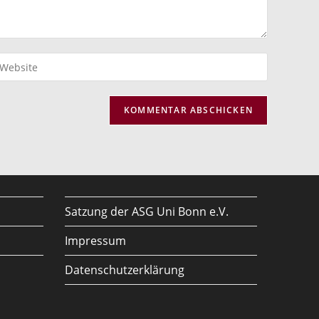
ib
eine
bsite-
RL
n
ptional)
Satzung der ASG Uni Bonn e.V.
Impressum
Datenschutzerklärung