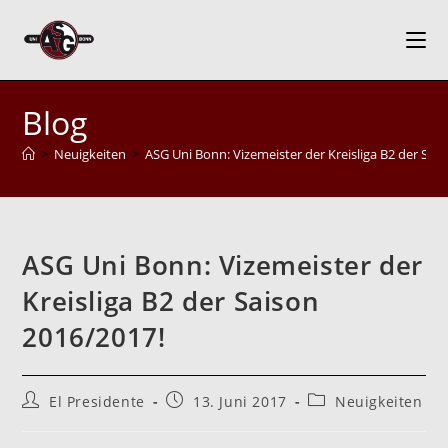
Zum
Inhalt
springen
Blog
>
Neuigkeiten
>
ASG Uni Bonn: Vizemeister der Kreisliga B2 der Sai
ASG Uni Bonn: Vizemeister der
Kreisliga B2 der Saison
2016/2017!
Beitrags-
Beitrag
Beitrags-
El Presidente
13. Juni 2017
Neuigkeiten
Autor:
veröffentlicht:
Kategorie: