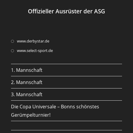
Offizieller Ausrüster der ASG
Opens
www.derbystar.de
in
Opens
www.select-sport.de
a
in
new
a
1. Mannschaft
tab
new
tab
2. Mannschaft
3. Mannschaft
Die Copa Universale – Bonns schönstes
Gerümpelturnier!